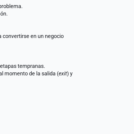
 problema.
ión.
a convertirse en un negocio 
n etapas tempranas.
 al momento de la salida (
exit
) y 