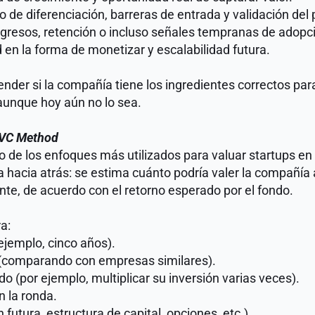
o de diferenciación, barreras de entrada y validación del
ingresos, retención o incluso señales tempranas de adopc
d en la forma de monetizar y escalabilidad futura.
ender si la compañía tiene los ingredientes correctos par
aunque hoy aún no lo sea.
VC Method
o de los enfoques más utilizados para valuar startups e
aja hacia atrás: se estima cuánto podría valer la compañía
nte, de acuerdo con el retorno esperado por el fondo.
a:
ejemplo, cinco años).
e (comparando con empresas similares).
o (por ejemplo, multiplicar su inversión varias veces).
n la ronda.
 futura, estructura de capital, opciones, etc.).