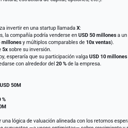
a invertir en una startup llamada 
X
:
s, la compañía podría venderse en 
USD 50 millones
 a un
 millones
 y múltiplos comparables de 
10x ventas
).
e 
5x
 sobre su inversión.
oy, esperaría que su participación valga 
USD 10 millones
edarse con alrededor del 
20 %
 de la empresa.
USD 50M
0 %
10M
una lógica de valuación alineada con los retornos espera
 supuestos —a veces optimistas— sobre crecimiento y mú