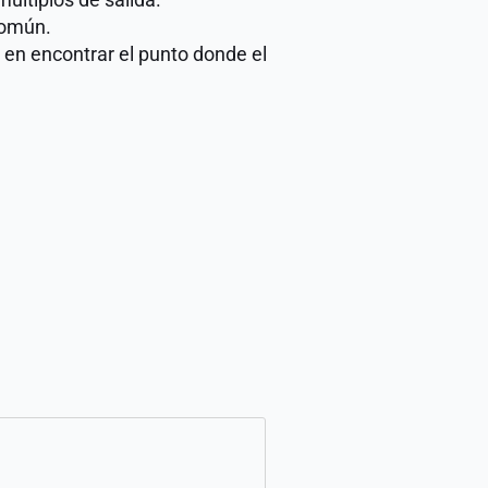
común.
En las etapas tempranas, más que buscar una valuación perfecta, el verdadero reto está en encontrar el punto donde el 