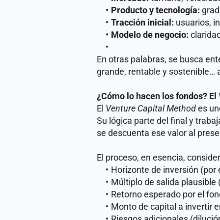
Producto y tecnología:
 grad
Tracción inicial:
 usuarios, 
Modelo de negocio:
 clarida
En otras palabras, se busca ent
grande, rentable y sostenible… 
¿Cómo lo hacen los fondos? El 
El 
Venture Capital Method
 es un
Su lógica parte del final y trab
se descuenta ese valor al prese
El proceso, en esencia, consider
Horizonte de inversión (por 
Múltiplo de salida plausibl
Retorno esperado por el fond
Monto de capital a invertir e
Riesgos adicionales (dilución