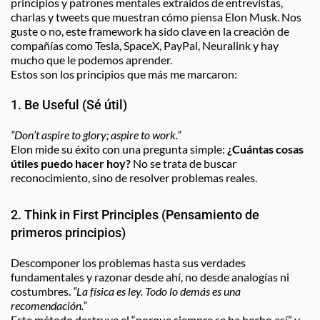
principios y patrones mentales extraídos de entrevistas, 
charlas y tweets que muestran cómo piensa Elon Musk. Nos 
guste o no, este framework ha sido clave en la creación de 
compañías como Tesla, SpaceX, PayPal, Neuralink y hay 
mucho que le podemos aprender.
Estos son los principios que más me marcaron:
1. Be Useful (Sé útil)
“Don’t aspire to glory; aspire to work.”
Elon mide su éxito con una pregunta simple: 
¿Cuántas cosas 
útiles puedo hacer hoy?
 No se trata de buscar 
reconocimiento, sino de resolver problemas reales.
2. Think in First Principles (Pensamiento de 
primeros principios)
Descomponer los problemas hasta sus verdades 
fundamentales y razonar desde ahí, no desde analogías ni 
costumbres. 
“La física es ley. Todo lo demás es una 
recomendación.”
Este método destruye el “porque siempre se ha hecho así” y 